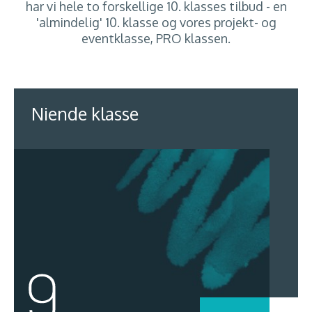
har vi hele to forskellige 10. klasses tilbud - en
'almindelig' 10. klasse og vores projekt- og
eventklasse, PRO klassen.
Niende klasse