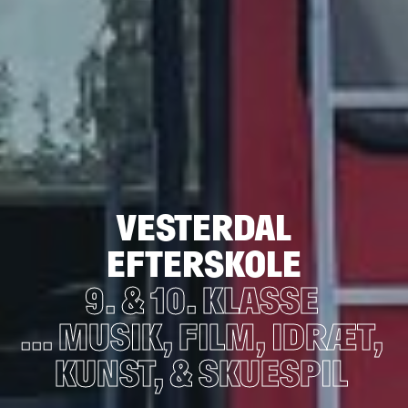
VESTERDAL
EFTERSKOLE
9. & 10. KLASSE
... MUSIK,
FILM,
IDRÆT,
KUNST,
& SKUESPIL